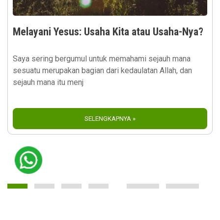
Melayani Yesus: Usaha Kita atau Usaha-Nya?
Saya sering bergumul untuk memahami sejauh mana
sesuatu merupakan bagian dari kedaulatan Allah, dan
sejauh mana itu menj
SELENGKAPNYA »
Pagination
Current
1
Page
2
Page
3
Page
4
…
Next
Next ›
Last
Last »
page
page
page