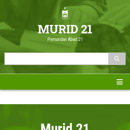
Skip
to
main
MURID 21
content
Pemuridan Abad 21
Search
Murid 21