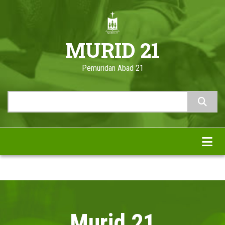
Skip
to
main
MURID 21
content
Pemuridan Abad 21
Search
Murid 21