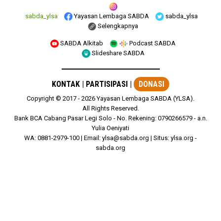
sabda_ylsa
Yayasan Lembaga SABDA
sabda_ylsa
Selengkapnya
SABDA Alkitab
Podcast SABDA
Slideshare SABDA
KONTAK
|
PARTISIPASI
|
DONASI
Copyright
© 2017 -
2026
Yayasan Lembaga SABDA (YLSA).
All Rights Reserved.
Bank BCA Cabang Pasar Legi Solo - No. Rekening: 0790266579 - a.n.
Yulia Oeniyati
WA:
0881-2979-100
| Email:
ylsa@sabda.org
| Situs:
ylsa.org
-
sabda.org