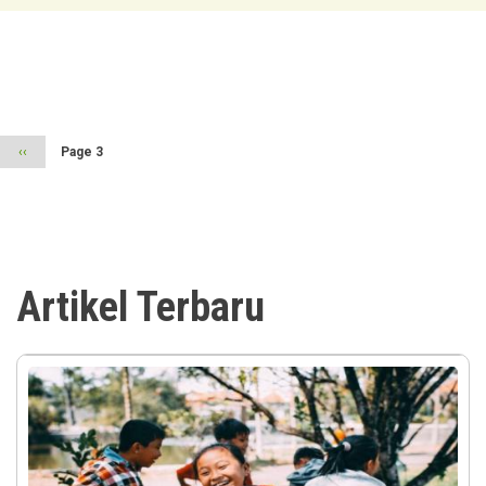
Pagination
Previous
‹‹
Page 3
page
Artikel Terbaru