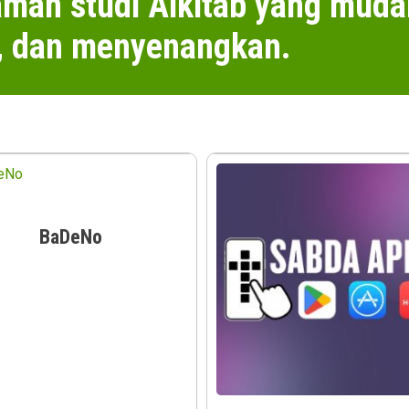
man studi Alkitab yang muda
 dan menyenangkan.
BaDeNo