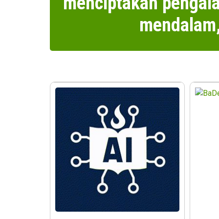
menciptakan pengala
mendalam,