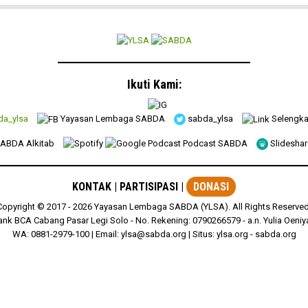
Ikuti Kami:
a_ylsa
Yayasan Lembaga SABDA
sabda_ylsa
Selengk
ABDA Alkitab
Podcast SABDA
Slidesha
KONTAK
|
PARTISIPASI
|
DONASI
Copyright
© 2017 -
2026
Yayasan Lembaga SABDA (YLSA).
All Rights Reserved
ank BCA Cabang Pasar Legi Solo - No. Rekening: 0790266579 - a.n. Yulia Oeniya
WA:
0881-2979-100
| Email:
ylsa@sabda.org
| Situs:
ylsa.org
-
sabda.org