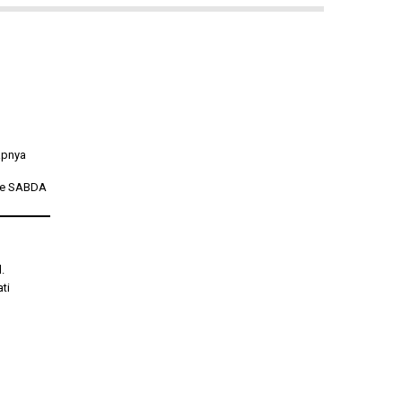
apnya
re SABDA
.
ti