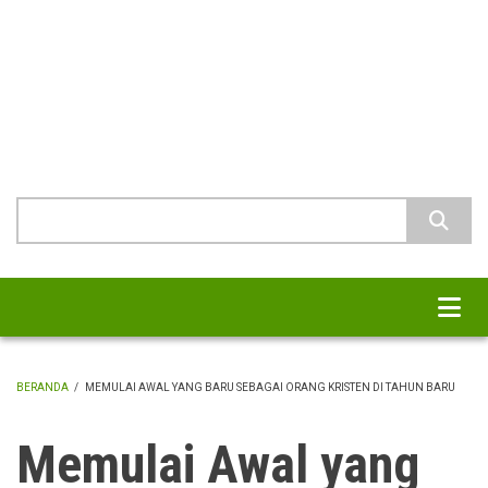
Skip
to
main
MURID 21
content
Pemuridan Abad 21
Search
BERANDA
/
MEMULAI AWAL YANG BARU SEBAGAI ORANG KRISTEN DI TAHUN BARU
BREADCRUMB
Memulai Awal yang