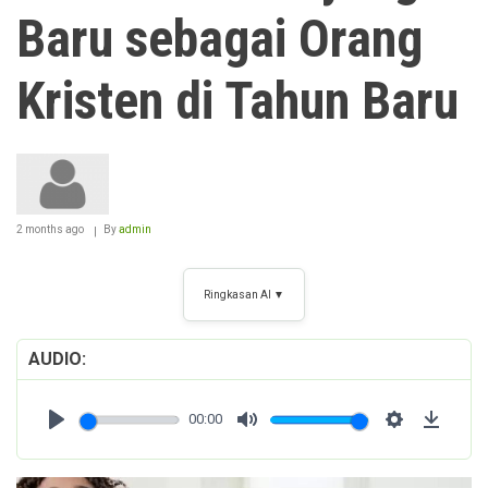
Baru sebagai Orang
Kristen di Tahun Baru
2 months ago
By
admin
Ringkasan AI ▼
AUDIO
00:00
Play
Mute
Settings
Downl