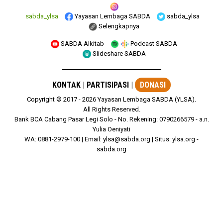
sabda_ylsa
Yayasan Lembaga SABDA
sabda_ylsa
Selengkapnya
SABDA Alkitab
Podcast SABDA
Slideshare SABDA
KONTAK
|
PARTISIPASI
|
DONASI
Copyright
© 2017 -
2026
Yayasan Lembaga SABDA (YLSA).
All Rights Reserved.
Bank BCA Cabang Pasar Legi Solo - No. Rekening: 0790266579 - a.n.
Yulia Oeniyati
WA:
0881-2979-100
| Email:
ylsa@sabda.org
| Situs:
ylsa.org
-
sabda.org