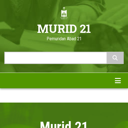
Skip
to
main
MURID 21
content
Pemuridan Abad 21
Search
Murid 21