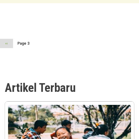
Pagination
Previous
‹‹
Page 3
page
Artikel Terbaru