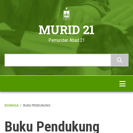
Skip
to
main
MURID 21
content
Pemuridan Abad 21
Search
BERANDA
/
BUKU PENDUKUNG
BREADCRUMB
Buku Pendukung