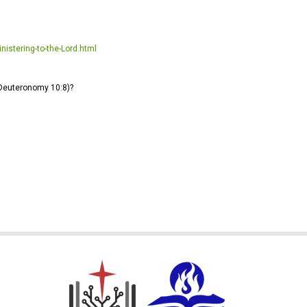
istering-to-the-Lord.html
(Deuteronomy 10:8)?