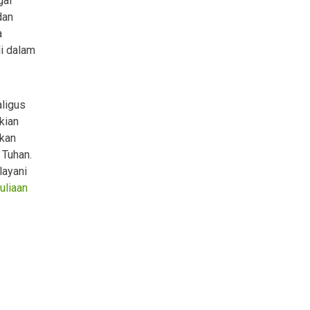
gai
dan
a
 di dalam
aligus
kian
akan
 Tuhan.
layani
uliaan