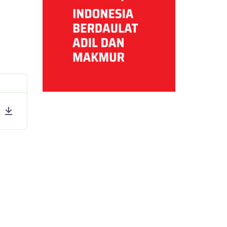
ttings
Download