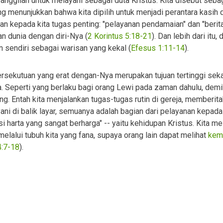
nggilan untuk melayani sebagai duta Kristus. Kita disebut seba
ang menunjukkan bahwa kita dipilih untuk menjadi perantara kasih 
n kepada kita tugas penting: "pelayanan pendamaian" dan "berit
n dunia dengan diri-Nya (
2 Korintus 5:18-21
). Dan lebih dari itu,
n sendiri sebagai warisan yang kekal (
Efesus 1:11-14
).
ersekutuan yang erat dengan-Nya merupakan tujuan tertinggi sek
. Seperti yang berlaku bagi orang Lewi pada zaman dahulu, demi
g. Entah kita menjalankan tugas-tugas rutin di gereja, memberit
ani di balik layar, semuanya adalah bagian dari pelayanan kepada
si harta yang sangat berharga" -- yaitu kehidupan Kristus. Kita me
alui tubuh kita yang fana, supaya orang lain dapat melihat
kem
4:7-18
).