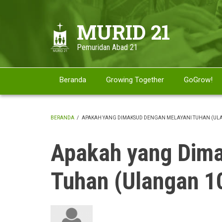
Skip
to
MURID 21
main
content
Pemuridan Abad 21
Beranda
Growing Together
GoGrow!
BERANDA
/
APAKAH YANG DIMAKSUD DENGAN MELAYANI TUHAN (ULA
BREADCRUMB
Apakah yang Dima
Tuhan (Ulangan 1