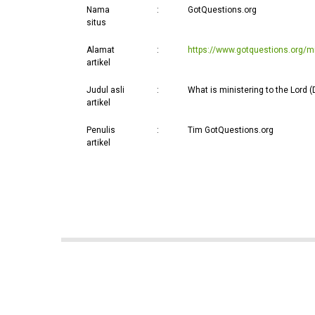
Nama
:
GotQuestions.org
situs
Alamat
:
https://www.gotquestions.org/min
artikel
Judul asli
:
What is ministering to the Lord 
artikel
Penulis
:
Tim GotQuestions.org
artikel