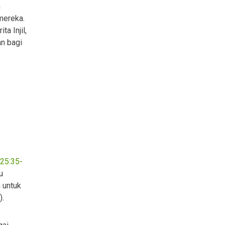
h
mereka.
a Injil,
n bagi
 25:35-
u
n untuk
).