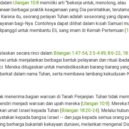
" dalam
Ulangan 10:8
memiliki arti "bekerja untuk, menolong, atau
naan berbagai praktik keagamaan yang Dia perintahkan, terutam
Karena itu, seorang pelayan Tuhan adalah seseorang yang dipan
ayanan bagi-Nya. Contohnya dapat dilihat dalam kisah Samuel m
 dipanggil untuk membantu Eli, sang imam di Kemah Pertemuan (
1
elaskan secara rinci dalam
Bilangan 1:47-54
;
3:5
-
4:49
;
8:6
-
22
;
18
wi untuk menjalankan berbagai bentuk pelayanan dan ritual ibada
ci. Mereka ditugaskan untuk mendedikasikan barang-barang yan
erkat dalam nama Tuhan, serta membawa lambang kekudusan-N
k menerima bagian warisan di Tanah Perjanjian. Tuhan tidak me
sendiri menjadi warisan dan upah mereka (
Ulangan 10:9
). Mereka 
an umat Israel kepada Tuhan (
Bilangan 18:20-24
). Melalui hubu
atakan kepada bangsa Israel -- dan juga kepada semua orang p
ling berharga bukanlah kekayaan duniawi, melainkan mengenal Di