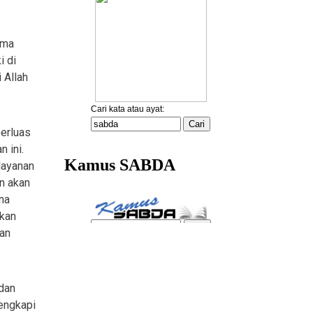
ama
i di
 Allah
perluas
n ini.
layanan
n akan
ena
ukan
man
 dan
engkapi