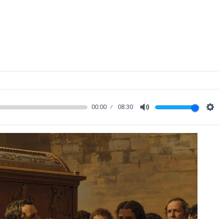
00:00
08:30
Mute
Se