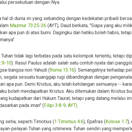
alui persekutuan dengan-Nya.
hal di dunia ini yang sebanding dengan kedekatan pribadi bers
Dalam
Mazmur 73:25-26
(AYT), Daud berkata, "Siapa yang aku milik
an apa pun di atas bumi. Dagingku dan hatiku boleh habis, tetapi
amanya".
uhan tidak lagi terbatas pada satu kelompok tertentu, tetapi di
2:9-10
). Rasul Paulus adalah salah satu contoh nyata dari panggila
ngsa-bangsa non-Yahudi (
Roma 15:16
). Semangatnya terhadap pe
guh, segala sesuatu kuanggap rugi dibandingkan dengan pengenala
dari apa pun. Demi Kristus, aku telah kehilangan semuanya -- kar
aku boleh mendapatkan Kristus. Aku ditemukan dalam Kristus b
yang kudapatkan dari Hukum Taurat, tetapi yang datang melalui i
rdasarkan pada iman" (
Filipi 3:8-9, AYT)
.
 setia, seperti Timotius (
1 Timotius 4:6
), Epafras (
Kolose 1:7
),
elayan-pelayan Tuhan yang istimewa. Tuhan sendiri yang memperl