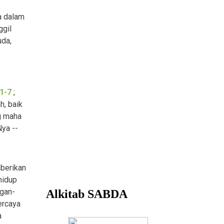
a dalam
ggil
uda,
:1-7
;
h, baik
g maha
ya --
mberikan
hidup
ngan-
ercaya
a