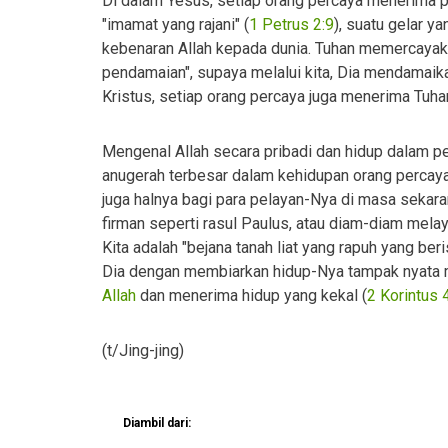
Di dalam Yesus, setiap orang percaya menerima pa
"imamat yang rajani" (
1 Petrus 2:9
), suatu gelar y
kebenaran Allah kepada dunia. Tuhan memercayaka
pendamaian", supaya melalui kita, Dia mendamaika
Kristus, setiap orang percaya juga menerima Tuha
Mengenal Allah secara pribadi dan hidup dalam p
anugerah terbesar dalam kehidupan orang percaya
juga halnya bagi para pelayan-Nya di masa sekaran
firman seperti rasul Paulus, atau diam-diam melay
Kita adalah "bejana tanah liat yang rapuh yang beri
Dia dengan membiarkan hidup-Nya tampak nyata mel
Allah
dan menerima hidup yang kekal (
2 Korintus 
(t/Jing-jing)
Diambil dari: