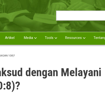
Search
Artikel
Media
Tools
Resources
Tentan
NGAN 10:8)?
ksud dengan Melayani
0:8)?